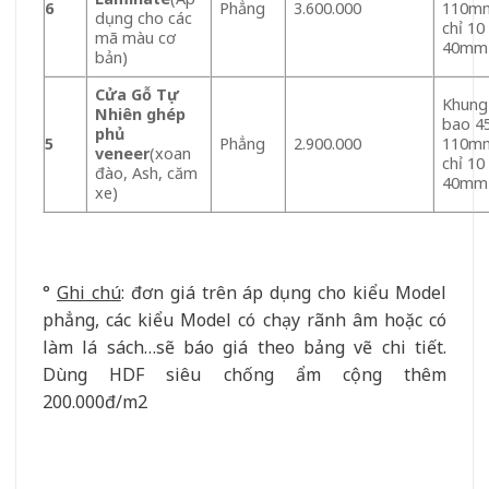
6
Phẳng
3.600.000
110mm
dụng cho các
chỉ 10
mã màu cơ
40mm
bản)
Cửa Gỗ Tự
Khung
Nhiên ghép
bao 4
phủ
5
Phẳng
2.900.000
110mm
veneer
(xoan
chỉ 10
đào, Ash, căm
40mm
xe)
°
Ghi chú
: đơn giá trên áp dụng cho kiểu Model
phẳng, các kiểu Model có chạy rãnh âm hoặc có
làm lá sách…sẽ báo giá theo bảng vẽ chi tiết.
Dùng HDF siêu chống ẩm cộng thêm
200.000đ/m2