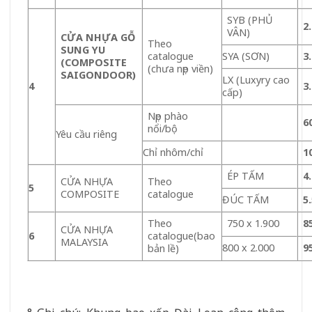
SYB (PHỦ
2
VÂN)
CỬA NHỰA GỖ
Theo
SUNG YU
catalogue
SYA (SƠN)
3
(COMPOSITE
(chưa nẹp viền)
SAIGONDOOR)
LX (Luxyry cao
4
3
cấp)
Nẹp phào
6
nổi/bộ
Yêu cầu riêng
Chỉ nhôm/chỉ
1
ÉP TẤM
4
CỬA NHỰA
Theo
5
COMPOSITE
catalogue
ĐÚC TẤM
5
Theo
750 x 1.900
8
CỬA NHỰA
6
catalogue(bao
MALAYSIA
800 x 2.000
9
bản lề)