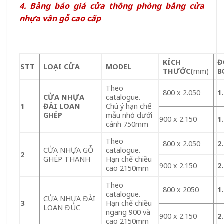
4. Bảng báo giá cửa thông phòng bằng cửa
nhựa vân gỗ cao cấp
KÍCH
Đ
STT
LOA
̣I CỬA
MODEL
THƯỚC
(
mm)
B
Theo
800 x 2.050
1
CỬA NHỰA
catalogue.
1
ĐÀI LOAN
Chú ý hạn chế
GHÉP
mẫu nhỏ dưới
900 x 2.150
1
cánh 750mm
Theo
800 x 2.050
2
CỬA NHỰA GỖ
catalogue.
2
GHÉP THANH
Hạn chế chiều
900 x 2.150
2
cao 2150mm
Theo
800 x 2050
1
catalogue.
CỬA NHỰA ĐÀI
3
Hạn chế chiều
LOAN ĐÚC
ngang 900 và
900 x 2.150
2
cao 2150mm