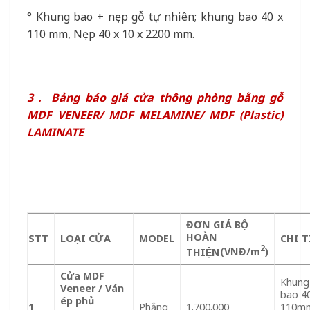
° Khung bao + nẹp gỗ tự nhiên; khung bao 40 x
110 mm, Nẹp 40 x 10 x 2200 mm.
3 . Bảng báo giá cửa thông phòng bằng gỗ
MDF VENEER/ MDF MELAMINE/ MDF (Plastic)
LAMINATE
ĐƠN GIÁ BỘ
HOÀN
STT
LOA
̣I CỬA
MODEL
CHI T
2
THIỆN
(VNĐ/m
)
Cửa MDF
Khung
Veneer / Ván
bao 4
ép phủ
1
Phẳng
1.700.000
110mm