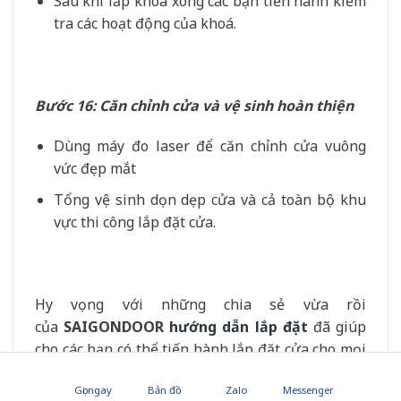
Sau khi lắp khoá xong các bạn tiến hành kiểm
tra các hoạt động của khoá.
Bước 16: Căn chỉnh cửa và vệ sinh hoàn thiện
Dùng máy đo laser để căn chỉnh cửa vuông
vức đẹp mắt
Tổng vệ sinh dọn dẹp cửa và cả toàn bộ khu
vực thi công lắp đặt cửa.
Hy vọng với những chia sẻ vừa rồi
của
SAIGONDOOR
hướng dẫn lắp đặt
đã giúp
cho các bạn có thể tiến hành lắp đặt cửa cho mọi
công trình. Hãy ủng hộ sản phẩm của chúng tôi
Gọi ngay
Bản đồ
Zalo
Messenger
và theo dõi những bài viết để nâng tầm hiểu biết