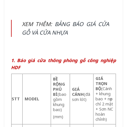
XEM THÊM:
BẢNG BÁO GIÁ CỬA
GỖ VÀ CỬA NHỰA
1. Báo giá cửa thông phòng gỗ công nghiệp
HDF
GIÁ
BỀ
TRỌN
RỘNG
BỘ
(Cánh
PHỦ
GIÁ
+ khung
BÌ
(bao
CÁNH
(đã
STT
MODEL
bao + nẹp
gồm
sơn lót)
chỉ 2 mặt
khung
+ Sơn NC
bao)
hoàn
(mm)
chỉnh)