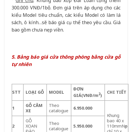
°
Ghi chú
: Khung bao xốp Đài Loan cộng thêm
300.000 VNĐ/1bộ. Đơn giá trên áp dụng cho các
kiểu Model tiêu chuẩn, các kiểu Model có làm lá
sách, ô kính…sẽ báo giá cụ thể theo yêu cầu. Giá
bao gồm chưa nẹp viền.
5. Bảng báo giá cửa thông phòng bằng cửa gỗ
tự nhiên
ĐƠN
STT
LOA
̣I
GỖ
MODEL
CHI TIẾT
2
GIÁ
(VNĐ/m
)
GỖ CĂM
Theo
1
6.950.000
XE
catalogue
Khung
GỖ
bao 40 x
Theo
2
XOAN
5.950.000
110mmNẹp
catalogue
ĐÀO
chỉ 10 x