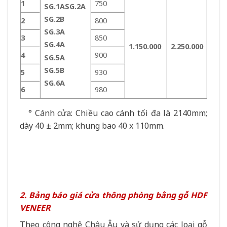
1
750
SG.1A
SG.2A
SG.2B
2
800
SG.3A
3
850
SG.4A
1.150.000
2.250.000
4
900
SG.5A
SG.5B
5
930
SG.6A
6
980
° Cánh cửa: Chiều cao cánh tối đa là 2140mm;
dày 40 ± 2mm; khung bao 40 x 110mm.
2. Bảng báo giá cửa thông phòng bằng gỗ HDF
VENEER
Theo công nghệ Châu Âu và sử dụng các loại gỗ