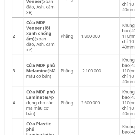
Veneer
(xoan
chỉ 10
đào, Ash, căm
40mm
xe)
Cửa MDF
Khung
Veneer (lõi
bao 4
xanh chống
2
Phẳng
1.800.000
110mm
ẩm)
(xoan
chỉ 10
đào, Ash, căm
40mm
xe)
Khung
Cửa MDF phủ
bao 4
3
Melamine
(Mã
Phẳng
2.100.000
110mm
màu cơ bản)
chỉ 10
40mm
Cửa MDF phủ
Khung
Laminate
(Áp
bao 4
4
dụng cho các
Phẳng
2.600.000
110mm
mã màu cơ
chỉ 10
bản)
40mm
Cửa Plastic
Khung
phủ
bao 4
Laminate
(Áp