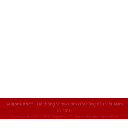
SaigonDoor™
- Hệ thống Showroom cửa hàng đầu Việt Nam
từ 2010
Copyright ⓒ 2010 – 2026 SaigonDoor™ | Đơn vị chủ quản SaigonDoor