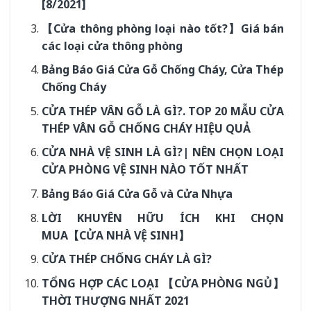
[8/2021]
【Cửa thông phòng loại nào tốt?】Giá bán
các loại cửa thông phòng
Bảng Báo Giá Cửa Gỗ Chống Cháy, Cửa Thép
Chống Cháy
CỬA THÉP VÂN GỖ LÀ GÌ?. TOP 20 MẪU CỬA
THÉP VÂN GỖ CHỐNG CHÁY HIỆU QUẢ
CỬA NHÀ VỆ SINH LÀ GÌ?| NÊN CHỌN LOẠI
CỬA PHÒNG VỆ SINH NÀO TỐT NHẤT
Bảng Báo Giá Cửa Gỗ và Cửa Nhựa
LỜI KHUYÊN HỮU ÍCH KHI CHỌN
MUA【CỬA NHÀ VỆ SINH】
CỬA THÉP CHỐNG CHÁY LÀ GÌ?
TỔNG HỢP CÁC LOẠI 【CỬA PHÒNG NGỦ】
THỜI THƯỢNG NHẤT 2021