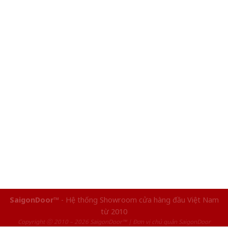
SaigonDoor™
- Hệ thống Showroom cửa hàng đầu Việt Nam
từ 2010
Copyright ⓒ 2010 – 2026 SaigonDoor™ | Đơn vị chủ quản SaigonDoor