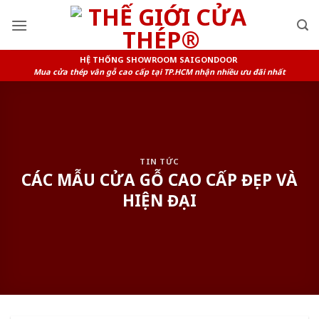
Skip
to
content
HỆ THỐNG SHOWROOM SAIGONDOOR
Mua cửa thép vân gỗ cao cấp tại TP.HCM nhận nhiều ưu đãi nhất
TIN TỨC
CÁC MẪU CỬA GỖ CAO CẤP ĐẸP VÀ
HIỆN ĐẠI