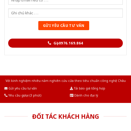
Gọi 0976.169.864
Với kinh nghiệm nhiêu năm nghiên cứu cửa theo tiêu chuẩn công nghệ Châu
Âu.Chúng tôi tự tin là nhà sản xuất & cung cấp hàng đầu tại Việt Nam!
Gửi yêu cầu tư vấn
Tải báo giá tổng hợp
Yêu cầu gọi lại (3 phút)
Dành cho đại lý
ĐỐI TÁC KHÁCH HÀNG