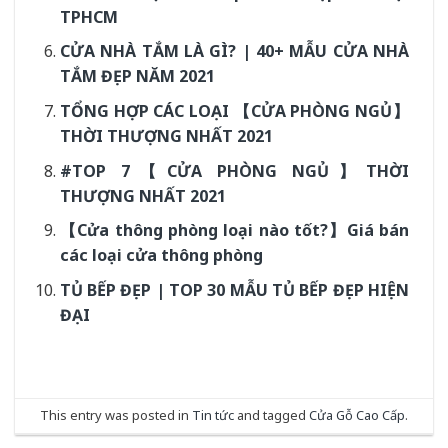
TPHCM
CỬA NHÀ TẮM LÀ GÌ? | 40+ MẪU CỬA NHÀ
TẮM ĐẸP NĂM 2021
TỔNG HỢP CÁC LOẠI 【CỬA PHÒNG NGỦ】
THỜI THƯỢNG NHẤT 2021
#TOP 7【CỬA PHÒNG NGỦ】THỜI
THƯỢNG NHẤT 2021
【Cửa thông phòng loại nào tốt?】Giá bán
các loại cửa thông phòng
TỦ BẾP ĐẸP | TOP 30 MẪU TỦ BẾP ĐẸP HIỆN
ĐẠI
This entry was posted in
Tin tức
and tagged
Cửa Gỗ Cao Cấp
.