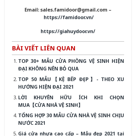
Email:
sales.famidoor@gmail.com
–
https://famidoor.vn/
https://giahuydoor.vn/
BÀI VIẾT LIÊN QUAN
TOP 30+ MẪU CỬA PHÒNG VỆ SINH HIỆN
ĐẠI KHÔNG NÊN BỎ QUA
TOP 50 MẪU【KỆ BẾP ĐẸP】- THEO XU
HƯỚNG HIỆN ĐẠI 2021
LỜI KHUYÊN HỮU ÍCH KHI CHỌN
MUA【CỬA NHÀ VỆ SINH】
TỔNG HỢP 30 MẪU CỬA NHÀ VỆ SINH CHỊU
NƯỚC 2021
Giá cửa nhựa cao cấp – Mẫu đẹp 2021 tại