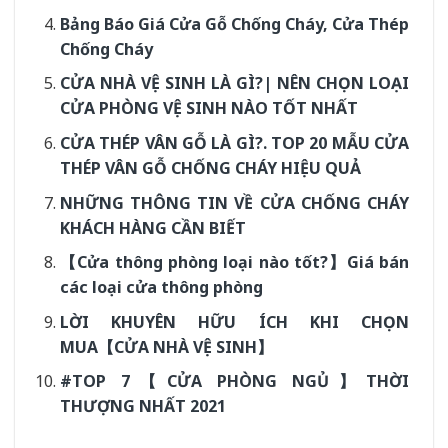
Bảng Báo Giá Cửa Gỗ Chống Cháy, Cửa Thép
Chống Cháy
CỬA NHÀ VỆ SINH LÀ GÌ?| NÊN CHỌN LOẠI
CỬA PHÒNG VỆ SINH NÀO TỐT NHẤT
CỬA THÉP VÂN GỖ LÀ GÌ?. TOP 20 MẪU CỬA
THÉP VÂN GỖ CHỐNG CHÁY HIỆU QUẢ
NHỮNG THÔNG TIN VỀ CỬA CHỐNG CHÁY
KHÁCH HÀNG CẦN BIẾT
【Cửa thông phòng loại nào tốt?】Giá bán
các loại cửa thông phòng
LỜI KHUYÊN HỮU ÍCH KHI CHỌN
MUA【CỬA NHÀ VỆ SINH】
#TOP 7【CỬA PHÒNG NGỦ】THỜI
THƯỢNG NHẤT 2021