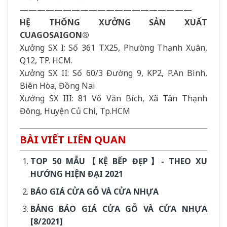
————————————————————
HỆ THỐNG XƯỞNG SẢN XUẤT
CUAGOSAIGON®
Xưởng SX I: Số 361 TX25, Phường Thạnh Xuân,
Q12, TP. HCM.
Xưởng SX II: Số 60/3 Đường 9, KP2, P.An Bình,
Biên Hòa, Đồng Nai
Xưởng SX III: 81 Võ Văn Bích, Xã Tân Thạnh
Đông, Huyện Củ Chi, Tp.HCM
BÀI VIẾT LIÊN QUAN
TOP 50 MẪU【KỆ BẾP ĐẸP】- THEO XU
HƯỚNG HIỆN ĐẠI 2021
BÁO GIÁ CỬA GỖ VÀ CỬA NHỰA
BẢNG BÁO GIÁ CỬA GỖ VÀ CỬA NHỰA
[8/2021]