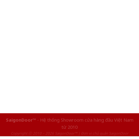
SaigonDoor™
- Hệ thống Showroom cửa hàng đầu Việt Nam
từ 2010
Copyright ⓒ 2010 – 2026 SaigonDoor™ | Đơn vị chủ quản SaigonDoor