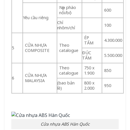
Nẹp phào
600
nổi/bộ
Yêu cầu riêng
Chỉ
100
nhôm/chỉ
ÉP
4.300.000
TẤM
CỬA NHỰA
Theo
5
COMPOSITE
catalogue
ĐÚC
5.500.000
TẤM
Theo
750 x
850
catalogue
1.900
CỬA NHỰA
6
MALAYSIA
(bao bản
800 x
950
lề)
2.000
Cửa nhựa ABS Hàn Quốc