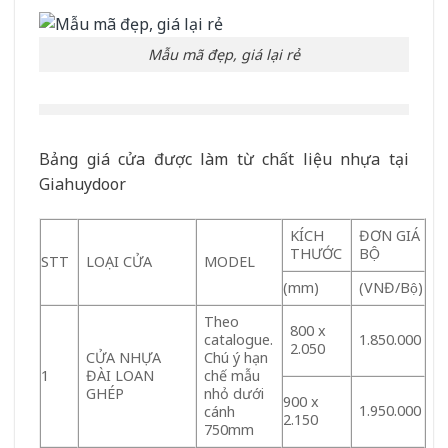
Mẫu mã đẹp, giá lại rẻ
Bảng giá cửa được làm từ chất liệu nhựa tại
Giahuydoor
KÍCH
ĐƠN GIÁ
THƯỚC
BỘ
STT
LOẠI CỬA
MODEL
(mm)
(VNĐ/Bộ)
Theo
800 x
catalogue.
1.850.000
2.050
CỬA NHỰA
Chú ý hạn
1
ĐÀI LOAN
chế mẫu
GHÉP
nhỏ dưới
900 x
1.950.000
cánh
2.150
750mm