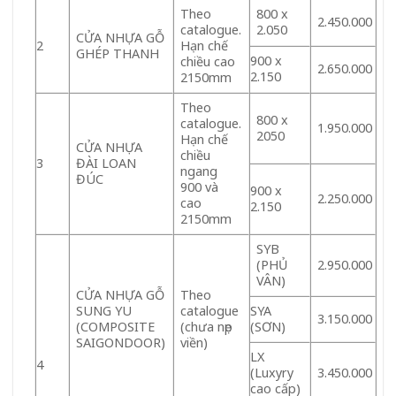
Theo
800 x
2.450.000
catalogue.
2.050
CỬA NHỰA GỖ
2
Hạn chế
GHÉP THANH
900 x
chiều cao
2.650.000
2.150
2150mm
Theo
800 x
catalogue.
1.950.000
2050
Hạn chế
CỬA NHỰA
chiều
3
ĐÀI LOAN
ngang
ĐÚC
900 và
900 x
2.250.000
cao
2.150
2150mm
SYB
(PHỦ
2.950.000
VÂN)
CỬA NHỰA GỖ
Theo
SUNG YU
catalogue
SYA
3.150.000
(COMPOSITE
(chưa nẹp
(SƠN)
SAIGONDOOR)
viền)
LX
4
(Luxyry
3.450.000
cao cấp)