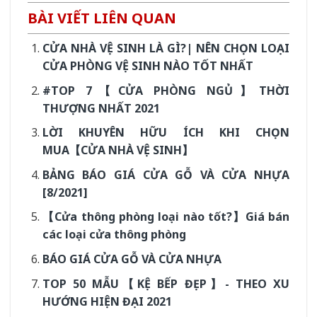
BÀI VIẾT LIÊN QUAN
CỬA NHÀ VỆ SINH LÀ GÌ?| NÊN CHỌN LOẠI
CỬA PHÒNG VỆ SINH NÀO TỐT NHẤT
#TOP 7【CỬA PHÒNG NGỦ】THỜI
THƯỢNG NHẤT 2021
LỜI KHUYÊN HỮU ÍCH KHI CHỌN
MUA【CỬA NHÀ VỆ SINH】
BẢNG BÁO GIÁ CỬA GỖ VÀ CỬA NHỰA
[8/2021]
【Cửa thông phòng loại nào tốt?】Giá bán
các loại cửa thông phòng
BÁO GIÁ CỬA GỖ VÀ CỬA NHỰA
TOP 50 MẪU【KỆ BẾP ĐẸP】- THEO XU
HƯỚNG HIỆN ĐẠI 2021