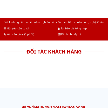
Với kinh nghiệm nhiêu năm nghiên cứu cửa theo tiêu chuẩn công nghệ Châu
Âu.Chúng tôi tự tin là nhà sản xuất & cung cấp hàng đầu tại Việt Nam!
Gửi yêu cầu tư vấn
Tải báo giá tổng hợp
Yêu cầu gọi lại (3 phút)
Dành cho đại lý
ĐỐI TÁC KHÁCH HÀNG
HỆ THỐNG SHOWROOM SAIGONDOOR