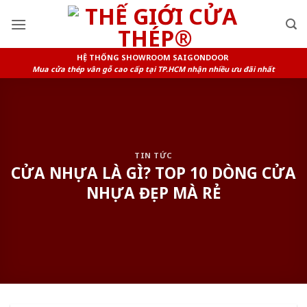
Skip
to
content
HỆ THỐNG SHOWROOM SAIGONDOOR
Mua cửa thép vân gỗ cao cấp tại TP.HCM nhận nhiều ưu đãi nhất
TIN TỨC
CỬA NHỰA LÀ GÌ? TOP 10 DÒNG CỬA
NHỰA ĐẸP MÀ RẺ