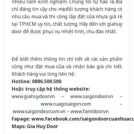
nhiều năm kinh nghiệm. Chúng tôi tự hào là địa
chỉ đáng tin cậy cho mọi đối tượng khách hàng có
nhu cầu mua và thi công lắp đặt cửa nhựa giá rẻ
tại TPHCM uy tín, chất lượng. Hãy đến với giahuy
door để được phục vụ nhiệt tình, chu đáo nhất.
Để biết thêm thông tin chi tiết về các sản phẩm
cũng như đặt mua cửa và nhận báo giá chi tiết.
Khách hàng vui lòng liên hệ:
Hotline:
0886.500.500
Hoặc truy cập hệ thống website:
www.
giahuydoor.vn
–
www.saigondoor.vn
–
www.cuagosaigon.com
–
www.saigondoor.com.vn
–
www.famidoor.vn
Fapage:
www.facebook.com/saigondoorcuanhuac
Maps:
Gia Huy Door