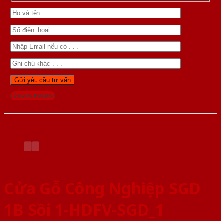
Gọi 0976.169.864
Cửa Gỗ Công Nghiệp SGD
1B Sồi 1-HDFV-SGD_1