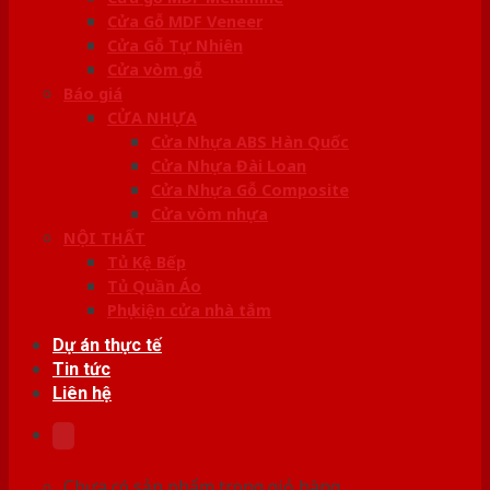
Cửa Gỗ MDF Veneer
Cửa Gỗ Tự Nhiên
Cửa vòm gỗ
Báo giá
CỬA NHỰA
Cửa Nhựa ABS Hàn Quốc
Cửa Nhựa Đài Loan
Cửa Nhựa Gỗ Composite
Cửa vòm nhựa
NỘI THẤT
Tủ Kệ Bếp
Tủ Quần Áo
Phụ kiện cửa nhà tắm
Dự án thực tế
Tin tức
Liên hệ
Chưa có sản phẩm trong giỏ hàng.