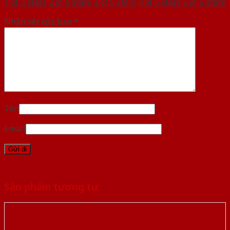
1 of 5 stars
2 of 5 stars
3 of 5 stars
4 of 5 stars
5 of 5 stars
Nhận xét của bạn
*
Tên
Email
Sản phẩm tương tự