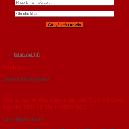
Đánh giá (0)
Đánh giá
Chưa có đánh giá nào.
Hãy là người đầu tiên nhận xét “Cửa Gỗ Công
Nghiệp SGD 1B Sồi 1-HDFV-SGD_1”
Đánh giá của bạn
*