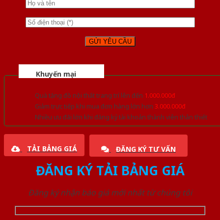
Khuyến mại
Quà tặng đồ nội thất trang trí lên đến
1.000.000đ
Giảm trực tiếp khi mua đơn hàng lớn hơn
3.000.000đ
Nhiều ưu đãi lớn khi đăng ký tài khoản thành viên thân thiết
TẢI BẢNG GIÁ
ĐĂNG KÝ TƯ VẤN
ĐĂNG KÝ TẢI BẢNG GIÁ
Đăng ký nhận báo giá mới nhất từ chúng tôi