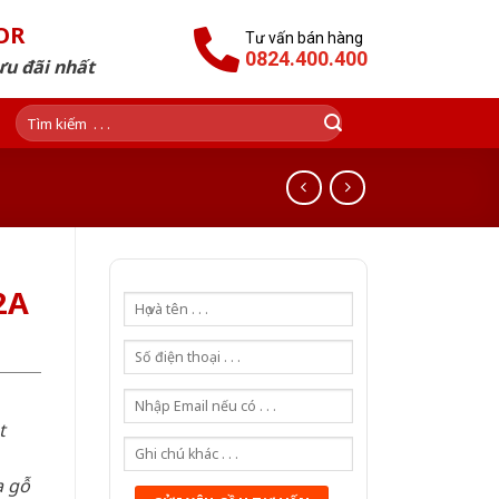
OR
Tư vấn bán hàng
0824.400.400
ưu đãi nhất
Tìm
kiếm:
2A
t
a gỗ