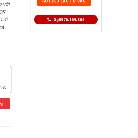
 với
OR
 đi
Gọi 0976.169.864
cả
hiết
N