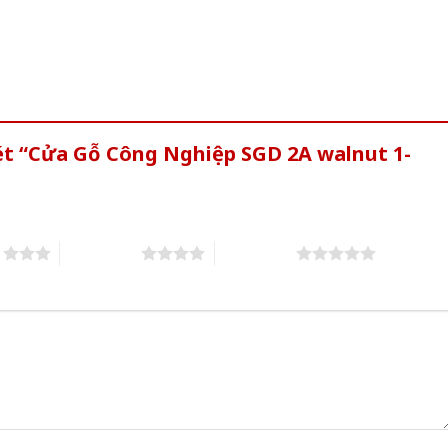
ét “Cửa Gỗ Công Nghiệp SGD 2A walnut 1-
s
4 of 5 stars
5 of 5 stars