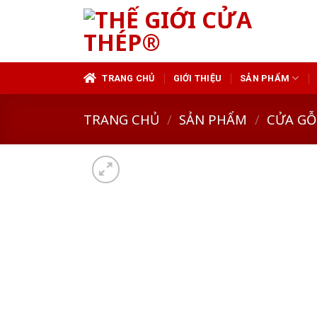
Skip
to
content
TRANG CHỦ
GIỚI THIỆU
SẢN PHẨM
TRANG CHỦ
/
SẢN PHẨM
/
CỬA GỖ