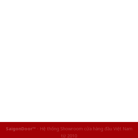
SaigonDoor™
- Hệ thống Showroom cửa hàng đầu Việt Nam
từ 2010