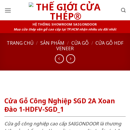
Skip
to
content
HỆ THỐNG SHOWROOM SAIGONDOOR
Mua cửa thép vân gỗ cao cấp tại TP.HCM nhận nhiều ưu đãi nhất
TRANG CHỦ
/
SẢN PHẨM
/
CỬA GỖ
/
CỬA GỖ HDF
VENEER
Cửa Gỗ Công Nghiệp SGD 2A Xoan
Đào 1-HDFV-SGD_1
Cửa gỗ công nghiệp cao cấp SAIGONDOOR là thương