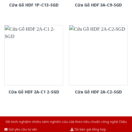
Cửa Gỗ HDF 1P-C13-SGD
Cửa Gỗ HDF 3A-C9-SGD
Cửa Gỗ HDF 2A-C1 2-SGD
Cửa Gỗ HDF 2A-C2-SGD
Với kinh nghiệm nhiêu năm nghiên cứu cửa theo tiêu chuẩn công nghệ Châu
Âu.Chúng tôi tự tin là nhà sản xuất & cung cấp hàng đầu tại Việt Nam!
Gửi yêu cầu tư vấn
Tải báo giá tổng hợp