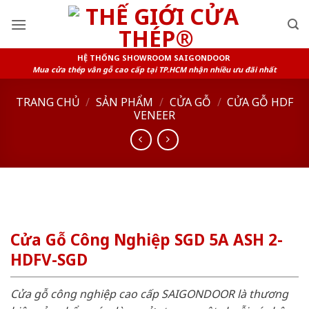
Skip
to
content
HỆ THỐNG SHOWROOM SAIGONDOOR
Mua cửa thép vân gỗ cao cấp tại TP.HCM nhận nhiều ưu đãi nhất
TRANG CHỦ
/
SẢN PHẨM
/
CỬA GỖ
/
CỬA GỖ HDF
VENEER
Cửa Gỗ Công Nghiệp SGD 5A ASH 2-
HDFV-SGD
Cửa gỗ công nghiệp cao cấp SAIGONDOOR là thương