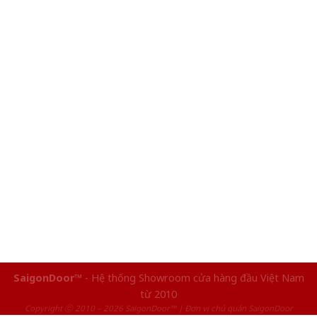
SaigonDoor™
- Hệ thống Showroom cửa hàng đầu Việt Nam
từ 2010
Copyright ⓒ 2010 – 2026 SaigonDoor™ | Đơn vị chủ quản SaigonDoor