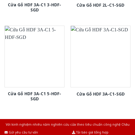
Cửa Gỗ HDF 3A-C1 3-HDF-
Cửa Gỗ HDF 2L-C1-SGD
SGD
Cửa Gỗ HDF 3A-C1 5-HDF-
Cửa Gỗ HDF 3A-C1-SGD
SGD
Với kinh nghiệm nhiêu năm nghiên cứu cửa theo tiêu chuẩn công nghệ Châu
Âu.Chúng tôi tự tin là nhà sản xuất & cung cấp hàng đầu tại Việt Nam!
Gửi yêu cầu tư vấn
Tải báo giá tổng hợp