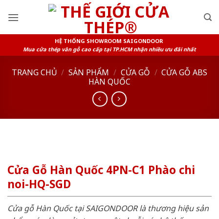
Skip
to
content
HỆ THỐNG SHOWROOM SAIGONDOOR
Mua cửa thép vân gỗ cao cấp tại TP.HCM nhận nhiều ưu đãi nhất
TRANG CHỦ
/
SẢN PHẨM
/
CỬA GỖ
/
CỬA GỖ ABS
HÀN QUỐC
Cửa Gỗ Hàn Quốc 4PN-C1 Phào chi
noi-HQ-SGD
Cửa gỗ Hàn Quốc tại SAIGONDOOR là thương hiệu sản