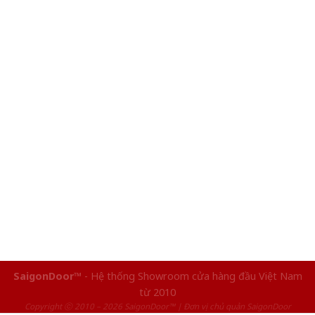
SaigonDoor™
- Hệ thống Showroom cửa hàng đầu Việt Nam
từ 2010
Copyright ⓒ 2010 – 2026 SaigonDoor™ | Đơn vị chủ quản SaigonDoor