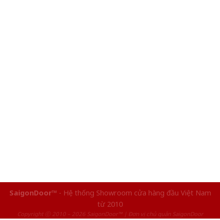
SaigonDoor™
- Hệ thống Showroom cửa hàng đầu Việt Nam
từ 2010
Copyright ⓒ 2010 – 2026 SaigonDoor™ | Đơn vị chủ quản SaigonDoor