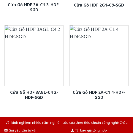
Cửa Gỗ HDF 3A-C1 3-HDF-
Cửa Gỗ HDF 2G1-C9-SGD
SGD
Cửa Gỗ HDF 3AGL-C4 2-
Cửa Gỗ HDF 2A-C1 4-HDF-
HDF-SGD
SGD
Với kinh nghiệm nhiêu năm nghiên cứu cửa theo tiêu chuẩn công nghệ Châu
Âu.Chúng tôi tự tin là nhà sản xuất & cung cấp hàng đầu tại Việt Nam!
Gửi yêu cầu tư vấn
Tải báo giá tổng hợp