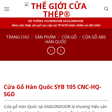
Skip
to
content
HỆ THỐNG SHOWROOM SAIGONDOOR
Mua cửa thép vân gỗ cao cấp tại TP.HCM nhận nhiều ưu đãi nhất
TRANG CHỦ
/
SẢN PHẨM
/
CỬA GỖ
/
CỬA GỖ ABS
HÀN QUỐC
Cửa Gỗ Hàn Quốc SYB 105 CNC-HQ-
SGD
Cửa gỗ Hàn Quốc tại SAIGONDOOR là thương hiệu sản