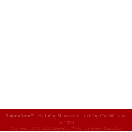
SaigonDoor™
- Hệ thống Showroom cửa hàng đầu Việt Nam
từ 2010
Copyright ⓒ 2010 – 2026 SaigonDoor™ | Đơn vị chủ quản SaigonDoor