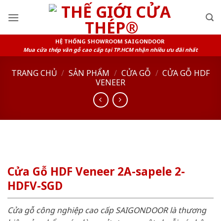
Skip
to
content
HỆ THỐNG SHOWROOM SAIGONDOOR
Mua cửa thép vân gỗ cao cấp tại TP.HCM nhận nhiều ưu đãi nhất
TRANG CHỦ
/
SẢN PHẨM
/
CỬA GỖ
/
CỬA GỖ HDF
VENEER
Cửa Gỗ HDF Veneer 2A-sapele 2-
HDFV-SGD
Cửa gỗ công nghiệp cao cấp SAIGONDOOR là thương