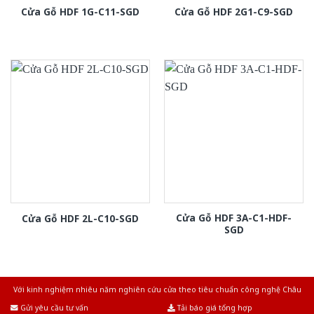
Cửa Gỗ HDF 1G-C11-SGD
Cửa Gỗ HDF 2G1-C9-SGD
Cửa Gỗ HDF 3A-C1-HDF-
Cửa Gỗ HDF 2L-C10-SGD
SGD
Với kinh nghiệm nhiêu năm nghiên cứu cửa theo tiêu chuẩn công nghệ Châu
Âu.Chúng tôi tự tin là nhà sản xuất & cung cấp hàng đầu tại Việt Nam!
Gửi yêu cầu tư vấn
Tải báo giá tổng hợp