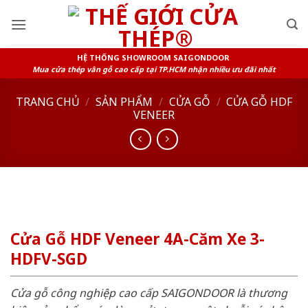
Skip
to
content
HỆ THỐNG SHOWROOM SAIGONDOOR
Mua cửa thép vân gỗ cao cấp tại TP.HCM nhận nhiều ưu đãi nhất
TRANG CHỦ
/
SẢN PHẨM
/
CỬA GỖ
/
CỬA GỖ HDF
VENEER
Cửa Gỗ HDF Veneer 4A-Căm Xe 3-
HDFV-SGD
Cửa gỗ công nghiệp cao cấp SAIGONDOOR là thương