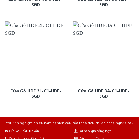
SGD
SGD
Cửa Gỗ HDF 2L-C1-HDF-
Cửa Gỗ HDF 3A-C1-HDF-
SGD
SGD
Với kinh nghiệm nhiêu năm nghiên cứu cửa theo tiêu chuẩn công nghệ Châu
Âu.Chúng tôi tự tin là nhà sản xuất & cung cấp hàng đầu tại Việt Nam!
Gửi yêu cầu tư vấn
Tải báo giá tổng hợp
Yêu cầu gọi lại (3 phút)
Dành cho đại lý