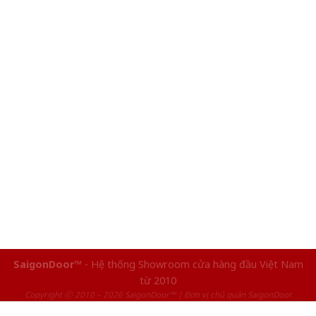
SaigonDoor™
- Hệ thống Showroom cửa hàng đầu Việt Nam
từ 2010
Copyright ⓒ 2010 – 2026 SaigonDoor™ | Đơn vị chủ quản SaigonDoor