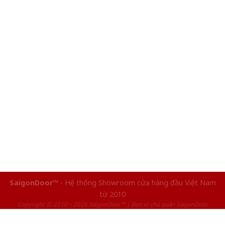
SaigonDoor™
- Hệ thống Showroom cửa hàng đầu Việt Nam
từ 2010
Copyright ⓒ 2010 – 2026 SaigonDoor™ | Đơn vị chủ quản SaigonDoor