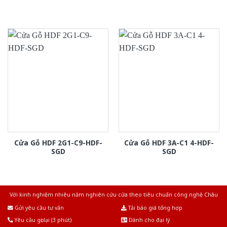
Cửa Gỗ HDF 2G1-C9-HDF-
Cửa Gỗ HDF 3A-C1 4-HDF-
SGD
SGD
Với kinh nghiệm nhiêu năm nghiên cứu cửa theo tiêu chuẩn công nghệ Châu
Âu.Chúng tôi tự tin là nhà sản xuất & cung cấp hàng đầu tại Việt Nam!
Gửi yêu cầu tư vấn
Tải báo giá tổng hợp
Yêu cầu gọi lại (3 phút)
Dành cho đại lý