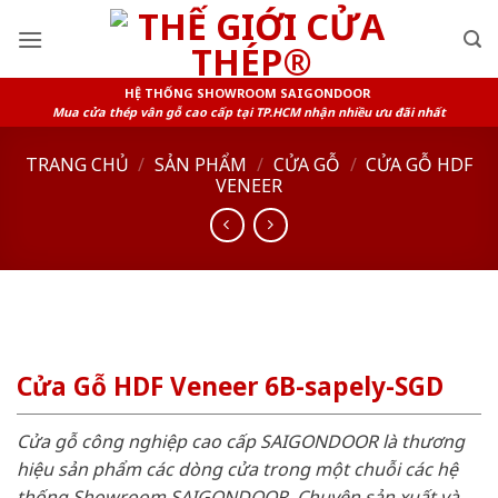
Skip
to
content
HỆ THỐNG SHOWROOM SAIGONDOOR
Mua cửa thép vân gỗ cao cấp tại TP.HCM nhận nhiều ưu đãi nhất
TRANG CHỦ
/
SẢN PHẨM
/
CỬA GỖ
/
CỬA GỖ HDF
VENEER
Cửa Gỗ HDF Veneer 6B-sapely-SGD
Cửa gỗ công nghiệp cao cấp SAIGONDOOR là thương
hiệu sản phẩm các dòng cửa trong một chuỗi các hệ
thống Showroom SAIGONDOOR. Chuyên sản xuất và