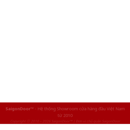
SaigonDoor™
- Hệ thống Showroom cửa hàng đầu Việt Nam
từ 2010
Copyright ⓒ 2010 – 2026 SaigonDoor™ | Đơn vị chủ quản SaigonDoor