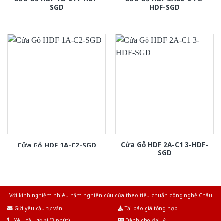
SGD
HDF-SGD
Cửa Gỗ HDF 2A-C1 3-HDF-
Cửa Gỗ HDF 1A-C2-SGD
SGD
Với kinh nghiệm nhiêu năm nghiên cứu cửa theo tiêu chuẩn công nghệ Châu
Âu.Chúng tôi tự tin là nhà sản xuất & cung cấp hàng đầu tại Việt Nam!
Gửi yêu cầu tư vấn
Tải báo giá tổng hợp
Yêu cầu gọi lại (3 phút)
Dành cho đại lý