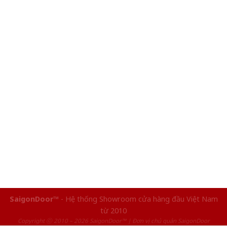
SaigonDoor™
- Hệ thống Showroom cửa hàng đầu Việt Nam
từ 2010
Copyright ⓒ 2010 – 2026 SaigonDoor™ | Đơn vị chủ quản SaigonDoor