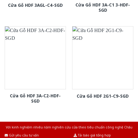
Cửa Gỗ HDF 3A-C1 3-HDF-
Cửa Gỗ HDF 3AGL-C4-SGD
SGD
Cửa Gỗ HDF 3A-C2-HDF-
Cửa Gỗ HDF 2G1-C9-SGD
SGD
Với kinh nghiệm nhiêu năm nghiên cứu cửa theo tiêu chuẩn công nghệ Châu
Âu.Chúng tôi tự tin là nhà sản xuất & cung cấp hàng đầu tại Việt Nam!
Gửi yêu cầu tư vấn
Tải báo giá tổng hợp