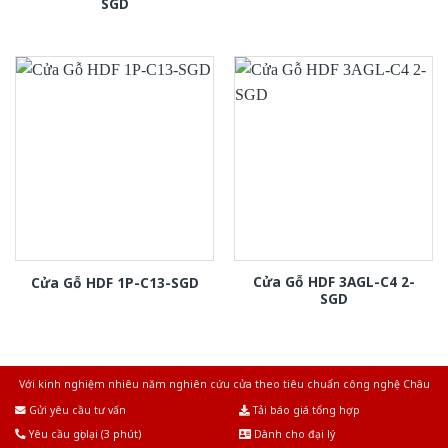
SGD
Cửa Gỗ HDF 3AGL-C4 2-
Cửa Gỗ HDF 1P-C13-SGD
SGD
Với kinh nghiệm nhiêu năm nghiên cứu cửa theo tiêu chuẩn công nghệ Châu
Âu.Chúng tôi tự tin là nhà sản xuất & cung cấp hàng đầu tại Việt Nam!
Gửi yêu cầu tư vấn
Tải báo giá tổng hợp
Yêu cầu gọi lại (3 phút)
Dành cho đại lý