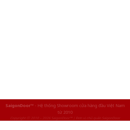
SaigonDoor™
- Hệ thống Showroom cửa hàng đầu Việt Nam
từ 2010
Copyright ⓒ 2010 – 2026 SaigonDoor™ | Đơn vị chủ quản SaigonDoor