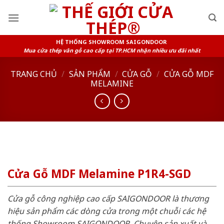
Skip
to
content
HỆ THỐNG SHOWROOM SAIGONDOOR
Mua cửa thép vân gỗ cao cấp tại TP.HCM nhận nhiều ưu đãi nhất
TRANG CHỦ
/
SẢN PHẨM
/
CỬA GỖ
/
CỬA GỖ MDF
MELAMINE
Cửa Gỗ MDF Melamine P1R4-SGD
Cửa gỗ công nghiệp cao cấp SAIGONDOOR là thương
hiệu sản phẩm các dòng cửa trong một chuỗi các hệ
thống Showroom SAIGONDOOR. Chuyên sản xuất và