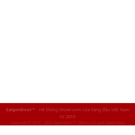
SaigonDoor™
- Hệ thống Showroom cửa hàng đầu Việt Nam
từ 2010
Copyright ⓒ 2010 – 2026 SaigonDoor™ | Đơn vị chủ quản SaigonDoor