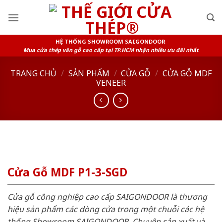
Skip
to
content
HỆ THỐNG SHOWROOM SAIGONDOOR
Mua cửa thép vân gỗ cao cấp tại TP.HCM nhận nhiều ưu đãi nhất
TRANG CHỦ
/
SẢN PHẨM
/
CỬA GỖ
/
CỬA GỖ MDF
VENEER
Cửa Gỗ MDF P1-3-SGD
Cửa gỗ công nghiệp cao cấp SAIGONDOOR là thương
hiệu sản phẩm các dòng cửa trong một chuỗi các hệ
thống Showroom SAIGONDOOR. Chuyên sản xuất và