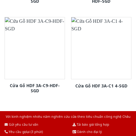
SGD
HDF-SGD
Cửa Gỗ HDF 3A-C9-HDF-
Cửa Gỗ HDF 3A-C1 4-SGD
SGD
Với kinh nghiệm nhiêu năm nghiên cứu cửa theo tiêu chuẩn công nghệ Châu
Âu.Chúng tôi tự tin là nhà sản xuất & cung cấp hàng đầu tại Việt Nam!
Gửi yêu cầu tư vấn
Tải báo giá tổng hợp
Yêu cầu gọi lại (3 phút)
Dành cho đại lý