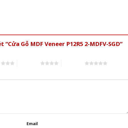
xét “Cửa Gỗ MDF Veneer P12R5 2-MDFV-SGD”
s
4 of 5 stars
5 of 5 stars
Email