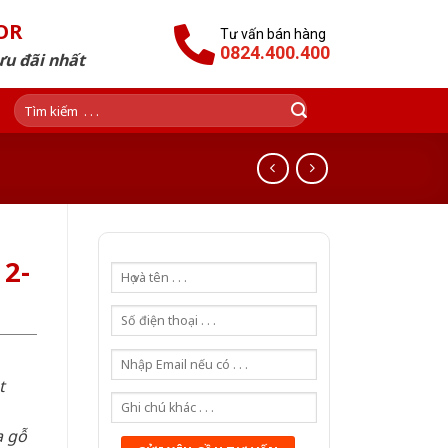
OR
Tư vấn bán hàng
0824.400.400
ưu đãi nhất
Tìm
kiếm:
2-
t
a gỗ