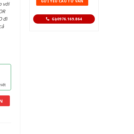
 với
OR
 đi
Gọi 0976.169.864
cả
hiết
N