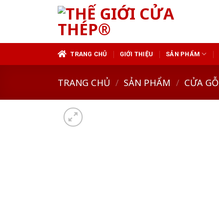
Skip
to
content
TRANG CHỦ
GIỚI THIỆU
SẢN PHẨM
TRANG CHỦ
/
SẢN PHẨM
/
CỬA GỖ