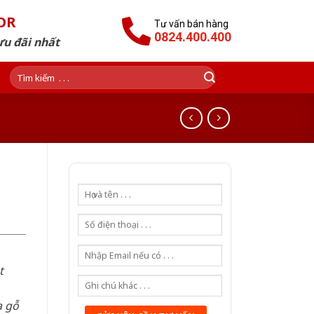
OR
Tư vấn bán hàng
0824.400.400
ưu đãi nhất
Tìm
kiếm:
t
a gỗ