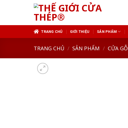
Skip
to
content
TRANG CHỦ
GIỚI THIỆU
SẢN PHẨM
TRANG CHỦ
/
SẢN PHẨM
/
CỬA GỖ