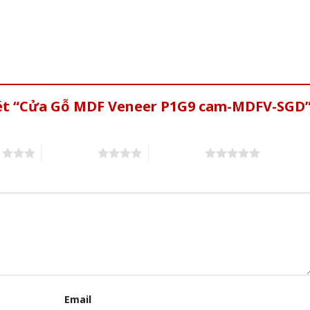
xét “Cửa Gỗ MDF Veneer P1G9 cam-MDFV-SGD
s
4 of 5 stars
5 of 5 stars
Email