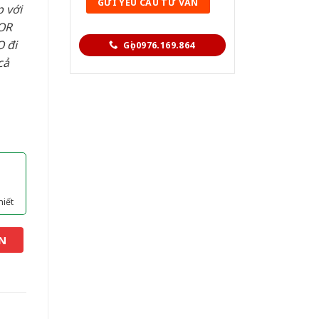
 với
OR
 đi
Gọi 0976.169.864
cả
hiết
N