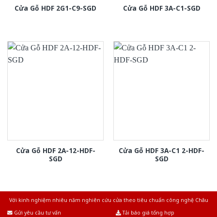
Cửa Gỗ HDF 2G1-C9-SGD
Cửa Gỗ HDF 3A-C1-SGD
Cửa Gỗ HDF 2A-12-HDF-
Cửa Gỗ HDF 3A-C1 2-HDF-
SGD
SGD
Với kinh nghiệm nhiêu năm nghiên cứu cửa theo tiêu chuẩn công nghệ Châu
Âu.Chúng tôi tự tin là nhà sản xuất & cung cấp hàng đầu tại Việt Nam!
Gửi yêu cầu tư vấn
Tải báo giá tổng hợp