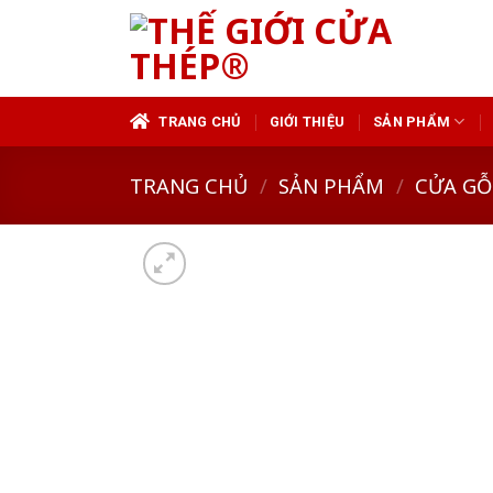
Skip
to
content
TRANG CHỦ
GIỚI THIỆU
SẢN PHẨM
TRANG CHỦ
/
SẢN PHẨM
/
CỬA GỖ