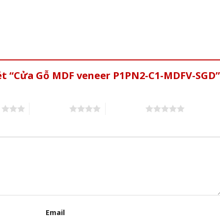
xét “Cửa Gỗ MDF veneer P1PN2-C1-MDFV-SGD”
s
4 of 5 stars
5 of 5 stars
Email