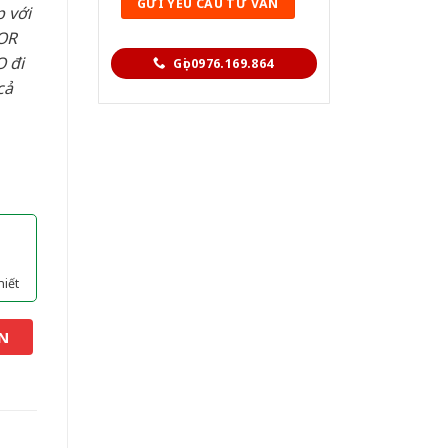
 với
OR
 đi
Gọi 0976.169.864
cả
hiết
N