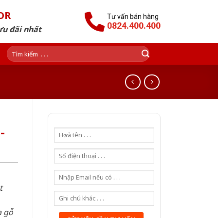
OR
Tư vấn bán hàng
0824.400.400
ưu đãi nhất
Tìm
kiếm:
-
t
a gỗ