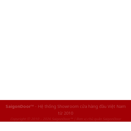
SaigonDoor™
- Hệ thống Showroom cửa hàng đầu Việt Nam
từ 2010
Copyright ⓒ 2010 – 2026 SaigonDoor™ | Đơn vị chủ quản SaigonDoor