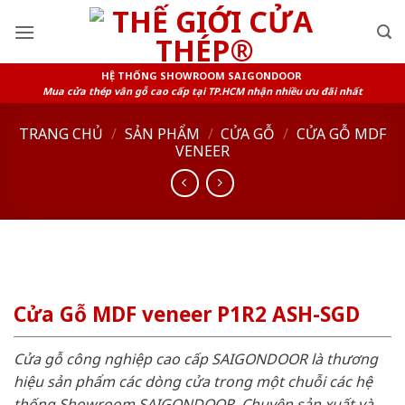
Skip
to
content
HỆ THỐNG SHOWROOM SAIGONDOOR
Mua cửa thép vân gỗ cao cấp tại TP.HCM nhận nhiều ưu đãi nhất
TRANG CHỦ
/
SẢN PHẨM
/
CỬA GỖ
/
CỬA GỖ MDF
VENEER
Cửa Gỗ MDF veneer P1R2 ASH-SGD
Cửa gỗ công nghiệp cao cấp SAIGONDOOR là thương
hiệu sản phẩm các dòng cửa trong một chuỗi các hệ
thống Showroom SAIGONDOOR. Chuyên sản xuất và