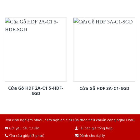
Cửa Gỗ HDF 2A-C1 5-HDF-
Cửa Gỗ HDF 3A-C1-SGD
SGD
Với kinh nghiệm nhiêu năm nghiên cứu cửa theo tiêu chuẩn công nghệ Châu
Âu.Chúng tôi tự tin là nhà sản xuất & cung cấp hàng đầu tại Việt Nam!
Gửi yêu cầu tư vấn
Tải báo giá tổng hợp
Yêu cầu gọi lại (3 phút)
Dành cho đại lý