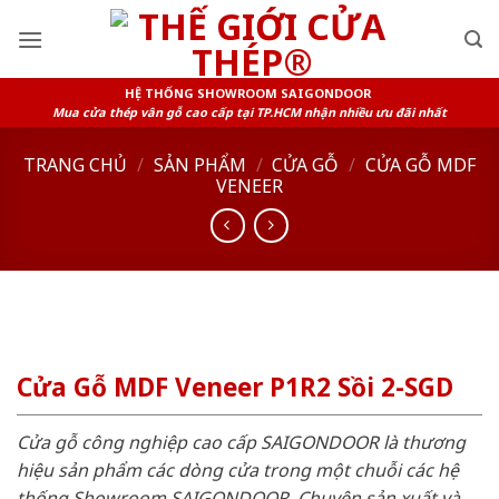
Skip
to
content
HỆ THỐNG SHOWROOM SAIGONDOOR
Mua cửa thép vân gỗ cao cấp tại TP.HCM nhận nhiều ưu đãi nhất
TRANG CHỦ
/
SẢN PHẨM
/
CỬA GỖ
/
CỬA GỖ MDF
VENEER
Cửa Gỗ MDF Veneer P1R2 Sồi 2-SGD
Cửa gỗ công nghiệp cao cấp SAIGONDOOR là thương
hiệu sản phẩm các dòng cửa trong một chuỗi các hệ
thống Showroom SAIGONDOOR. Chuyên sản xuất và