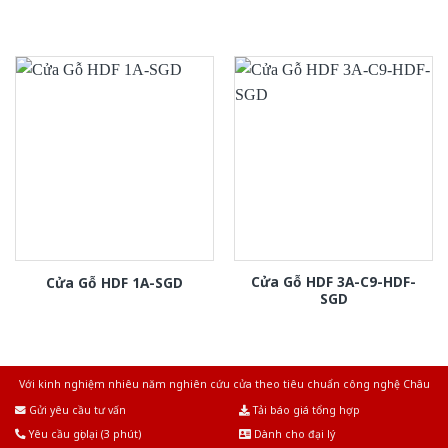
Cửa Gỗ HDF 3A-C9-HDF-
Cửa Gỗ HDF 1A-SGD
SGD
Với kinh nghiệm nhiêu năm nghiên cứu cửa theo tiêu chuẩn công nghệ Châu
Âu.Chúng tôi tự tin là nhà sản xuất & cung cấp hàng đầu tại Việt Nam!
Gửi yêu cầu tư vấn
Tải báo giá tổng hợp
Yêu cầu gọi lại (3 phút)
Dành cho đại lý