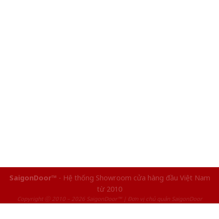
SaigonDoor™
- Hệ thống Showroom cửa hàng đầu Việt Nam
từ 2010
Copyright ⓒ 2010 – 2026 SaigonDoor™ | Đơn vị chủ quản SaigonDoor