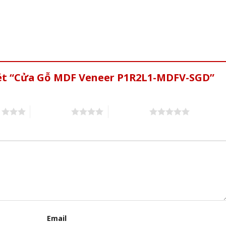
xét “Cửa Gỗ MDF Veneer P1R2L1-MDFV-SGD”
s
4 of 5 stars
5 of 5 stars
Email