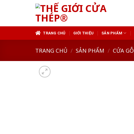
Skip
to
content
TRANG CHỦ
GIỚI THIỆU
SẢN PHẨM
TRANG CHỦ
/
SẢN PHẨM
/
CỬA GỖ