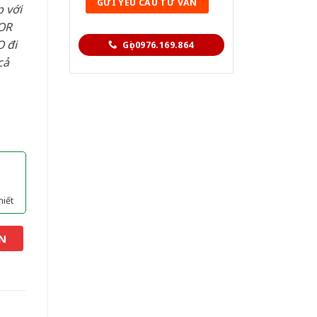
 với
OR
 đi
Gọi 0976.169.864
cả
hiết
N