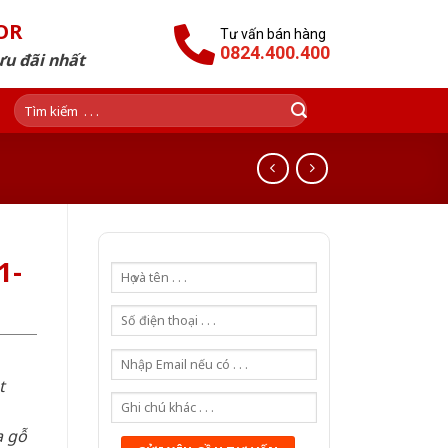
OR
Tư vấn bán hàng
0824.400.400
ưu đãi nhất
Tìm
kiếm:
1-
t
a gỗ