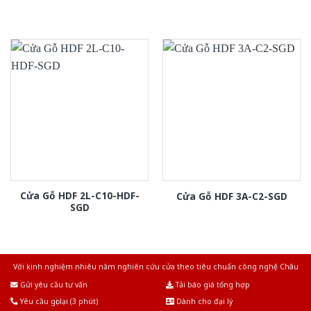
Cửa Gỗ HDF 2L-C10-HDF-
Cửa Gỗ HDF 3A-C2-SGD
SGD
Với kinh nghiệm nhiêu năm nghiên cứu cửa theo tiêu chuẩn công nghệ Châu
Âu.Chúng tôi tự tin là nhà sản xuất & cung cấp hàng đầu tại Việt Nam!
Gửi yêu cầu tư vấn
Tải báo giá tổng hợp
Yêu cầu gọi lại (3 phút)
Dành cho đại lý