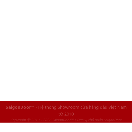
SaigonDoor™
- Hệ thống Showroom cửa hàng đầu Việt Nam
từ 2010
Copyright ⓒ 2010 – 2026 SaigonDoor™ | Đơn vị chủ quản SaigonDoor