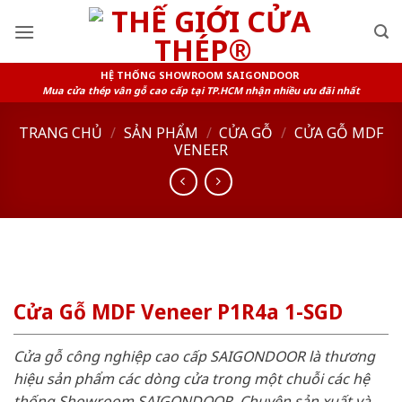
Skip
to
content
HỆ THỐNG SHOWROOM SAIGONDOOR
Mua cửa thép vân gỗ cao cấp tại TP.HCM nhận nhiều ưu đãi nhất
TRANG CHỦ
/
SẢN PHẨM
/
CỬA GỖ
/
CỬA GỖ MDF
VENEER
Cửa Gỗ MDF Veneer P1R4a 1-SGD
Cửa gỗ công nghiệp cao cấp SAIGONDOOR là thương
hiệu sản phẩm các dòng cửa trong một chuỗi các hệ
thống Showroom SAIGONDOOR. Chuyên sản xuất và