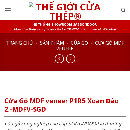
Skip
to
content
HỆ THỐNG SHOWROOM SAIGONDOOR
Mua cửa thép vân gỗ cao cấp tại TP.HCM nhận nhiều ưu đãi nhất
TRANG CHỦ
/
SẢN PHẨM
/
CỬA GỖ
/
CỬA GỖ MDF
VENEER
Cửa Gỗ MDF veneer P1R5 Xoan Đào
2.-MDFV-SGD
Cửa gỗ công nghiệp cao cấp SAIGONDOOR là thương