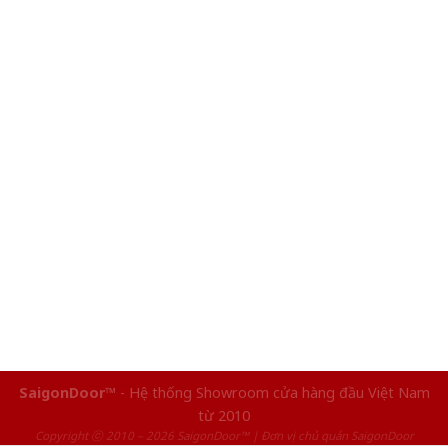
SaigonDoor™
- Hệ thống Showroom cửa hàng đầu Việt Nam
từ 2010
Copyright ⓒ 2010 – 2026 SaigonDoor™ | Đơn vị chủ quản SaigonDoor