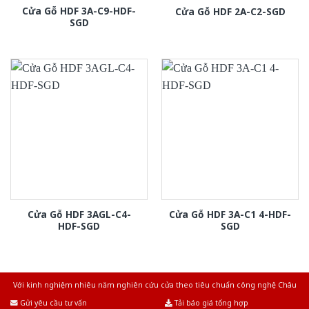
Cửa Gỗ HDF 3A-C9-HDF-
Cửa Gỗ HDF 2A-C2-SGD
SGD
Cửa Gỗ HDF 3AGL-C4-
Cửa Gỗ HDF 3A-C1 4-HDF-
HDF-SGD
SGD
Với kinh nghiệm nhiêu năm nghiên cứu cửa theo tiêu chuẩn công nghệ Châu
Âu.Chúng tôi tự tin là nhà sản xuất & cung cấp hàng đầu tại Việt Nam!
Gửi yêu cầu tư vấn
Tải báo giá tổng hợp