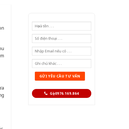
òn
hu
àm
ựa
Gọi 0976.169.864
ng
c,