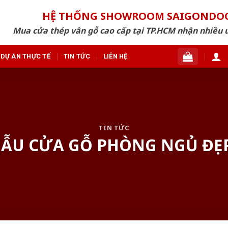
HỆ THỐNG SHOWROOM SAIGONDO
Mua cửa thép vân gỗ cao cấp tại TP.HCM nhận nhiều 
DỰ ÁN THỰC TẾ
TIN TỨC
LIÊN HỆ
TIN TỨC
ẪU CỬA GỖ PHÒNG NGỦ ĐẸP,