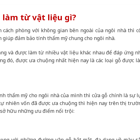
làm từ vật liệu gì?
n cách phòng với không gian bên ngoài của ngôi nhà thì c
còn giúp đảm bảo tính thẩm mỹ chung cho ngôi nhà.
áng và được làm từ nhiều vật liệu khác nhau để đáp ứng n
ng đó, được ưa chuộng nhất hiện nay là các loại gỗ được l
nh thẩm mỹ cho ngôi nhà của mình thì cửa gỗ chính là sự l
 tự nhiên vốn đã được ưa chuộng thì hiện nay trên thị trườ
p sở hữu những ưu điểm nổi trội:
rọng với những đường vân gỗ bắt mắt, đa dạng về màu sắ