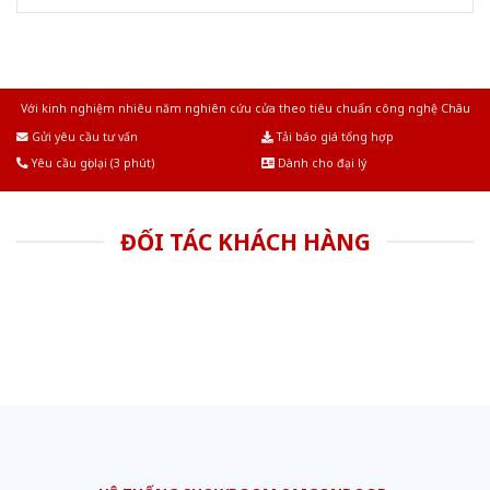
Với kinh nghiệm nhiêu năm nghiên cứu cửa theo tiêu chuẩn công nghệ Châu
Âu.Chúng tôi tự tin là nhà sản xuất & cung cấp hàng đầu tại Việt Nam!
Gửi yêu cầu tư vấn
Tải báo giá tổng hợp
Yêu cầu gọi lại (3 phút)
Dành cho đại lý
ĐỐI TÁC KHÁCH HÀNG