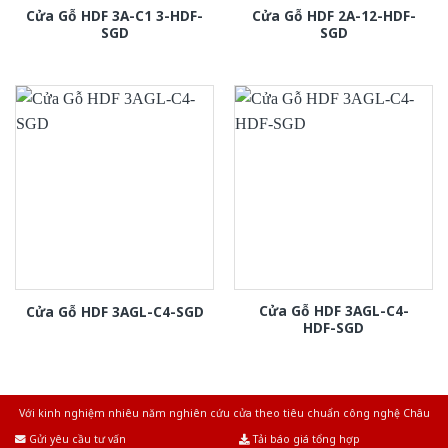
Cửa Gỗ HDF 3A-C1 3-HDF-
Cửa Gỗ HDF 2A-12-HDF-
SGD
SGD
Cửa Gỗ HDF 3AGL-C4-
Cửa Gỗ HDF 3AGL-C4-SGD
HDF-SGD
Với kinh nghiệm nhiêu năm nghiên cứu cửa theo tiêu chuẩn công nghệ Châu
Âu.Chúng tôi tự tin là nhà sản xuất & cung cấp hàng đầu tại Việt Nam!
Gửi yêu cầu tư vấn
Tải báo giá tổng hợp