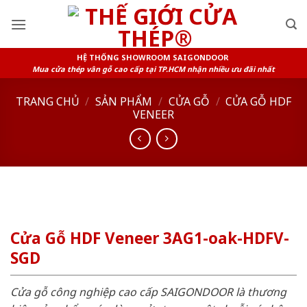
Skip
to
content
HỆ THỐNG SHOWROOM SAIGONDOOR
Mua cửa thép vân gỗ cao cấp tại TP.HCM nhận nhiều ưu đãi nhất
TRANG CHỦ
/
SẢN PHẨM
/
CỬA GỖ
/
CỬA GỖ HDF
VENEER
Cửa Gỗ HDF Veneer 3AG1-oak-HDFV-
SGD
Cửa gỗ công nghiệp cao cấp SAIGONDOOR là thương