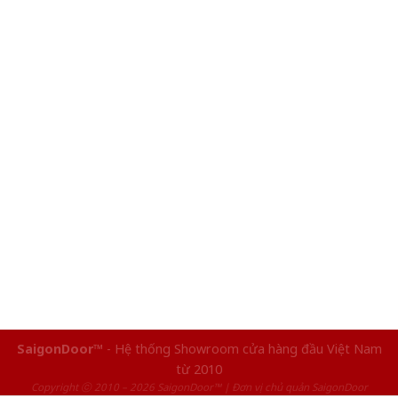
SaigonDoor™
- Hệ thống Showroom cửa hàng đầu Việt Nam
từ 2010
Copyright ⓒ 2010 – 2026 SaigonDoor™ | Đơn vị chủ quản SaigonDoor