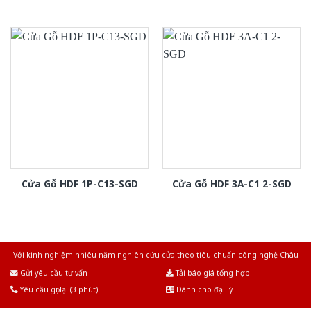
Cửa Gỗ HDF 1P-C13-SGD
Cửa Gỗ HDF 3A-C1 2-SGD
Với kinh nghiệm nhiêu năm nghiên cứu cửa theo tiêu chuẩn công nghệ Châu
Âu.Chúng tôi tự tin là nhà sản xuất & cung cấp hàng đầu tại Việt Nam!
Gửi yêu cầu tư vấn
Tải báo giá tổng hợp
Yêu cầu gọi lại (3 phút)
Dành cho đại lý