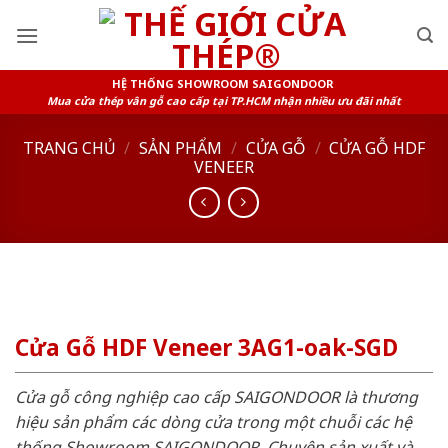
Skip
to
content
HỆ THỐNG SHOWROOM SAIGONDOOR
Mua cửa thép vân gỗ cao cấp tại TP.HCM nhận nhiều ưu đãi nhất
TRANG CHỦ
/
SẢN PHẨM
/
CỬA GỖ
/
CỬA GỖ HDF
VENEER
Cửa Gỗ HDF Veneer 3AG1-oak-SGD
Cửa gỗ công nghiệp cao cấp SAIGONDOOR là thương
hiệu sản phẩm các dòng cửa trong một chuỗi các hệ
thống Showroom SAIGONDOOR. Chuyên sản xuất và