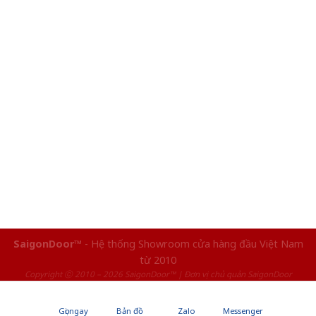
SaigonDoor™
- Hệ thống Showroom cửa hàng đầu Việt Nam
từ 2010
Copyright ⓒ 2010 – 2026 SaigonDoor™ | Đơn vị chủ quản SaigonDoor
Gọi ngay
Bản đồ
Zalo
Messenger