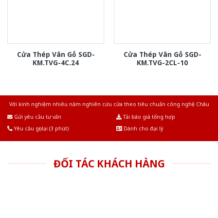
Cửa Thép Vân Gỗ SGD-
Cửa Thép Vân Gỗ SGD-
KM.TVG-4C.24
KM.TVG-2CL-10
Với kinh nghiệm nhiêu năm nghiên cứu cửa theo tiêu chuẩn công nghệ Châu
Âu.Chúng tôi tự tin là nhà sản xuất & cung cấp hàng đầu tại Việt Nam!
Gửi yêu cầu tư vấn
Tải báo giá tổng hợp
Yêu cầu gọi lại (3 phút)
Dành cho đại lý
ĐỐI TÁC KHÁCH HÀNG