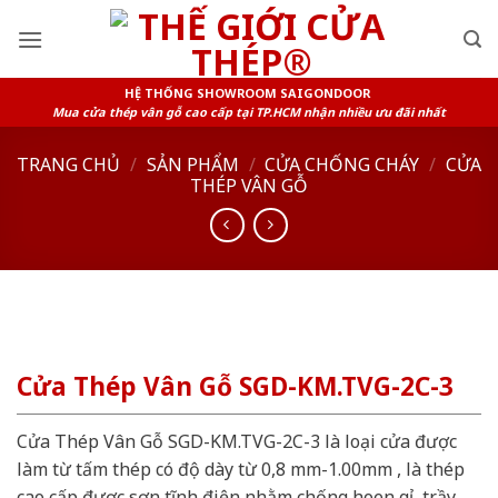
Skip
to
content
HỆ THỐNG SHOWROOM SAIGONDOOR
Mua cửa thép vân gỗ cao cấp tại TP.HCM nhận nhiều ưu đãi nhất
TRANG CHỦ
/
SẢN PHẨM
/
CỬA CHỐNG CHÁY
/
CỬA
THÉP VÂN GỖ
Cửa Thép Vân Gỗ SGD-KM.TVG-2C-3
Cửa Thép Vân Gỗ SGD-KM.TVG-2C-3 là loại cửa được
làm từ tấm thép có độ dày từ 0,8 mm-1.00mm , là thép
cao cấp được sơn tĩnh điện nhằm chống hoen gỉ, trầy