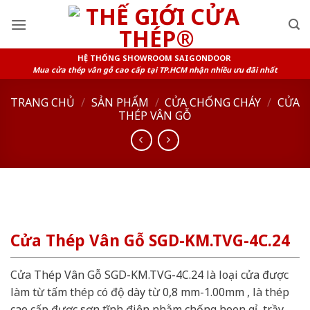
Skip
to
content
HỆ THỐNG SHOWROOM SAIGONDOOR
Mua cửa thép vân gỗ cao cấp tại TP.HCM nhận nhiều ưu đãi nhất
TRANG CHỦ
/
SẢN PHẨM
/
CỬA CHỐNG CHÁY
/
CỬA
THÉP VÂN GỖ
Cửa Thép Vân Gỗ SGD-KM.TVG-4C.24
Cửa Thép Vân Gỗ SGD-KM.TVG-4C.24 là loại cửa được
làm từ tấm thép có độ dày từ 0,8 mm-1.00mm , là thép
cao cấp được sơn tĩnh điện nhằm chống hoen gỉ, trầy