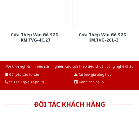
Cửa Thép Vân Gỗ SGD-
Cửa Thép Vân Gỗ SGD-
KM.TVG-4C.27
KM.TVG-2CL-3
Với kinh nghiệm nhiêu năm nghiên cứu cửa theo tiêu chuẩn công nghệ Châu
Âu.Chúng tôi tự tin là nhà sản xuất & cung cấp hàng đầu tại Việt Nam!
Gửi yêu cầu tư vấn
Tải báo giá tổng hợp
Yêu cầu gọi lại (3 phút)
Dành cho đại lý
ĐỐI TÁC KHÁCH HÀNG