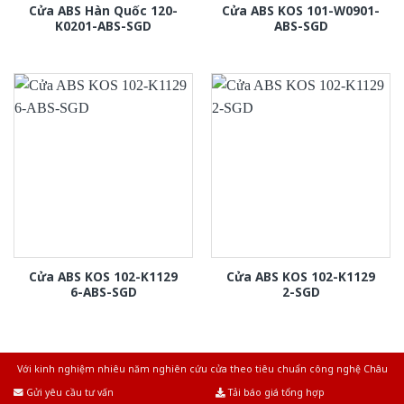
Cửa ABS Hàn Quốc 120-
Cửa ABS KOS 101-W0901-
K0201-ABS-SGD
ABS-SGD
Cửa ABS KOS 102-K1129
Cửa ABS KOS 102-K1129
6-ABS-SGD
2-SGD
Với kinh nghiệm nhiêu năm nghiên cứu cửa theo tiêu chuẩn công nghệ Châu
Âu.Chúng tôi tự tin là nhà sản xuất & cung cấp hàng đầu tại Việt Nam!
Gửi yêu cầu tư vấn
Tải báo giá tổng hợp