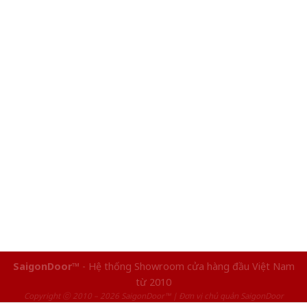
SaigonDoor™
- Hệ thống Showroom cửa hàng đầu Việt Nam
từ 2010
Copyright ⓒ 2010 – 2026 SaigonDoor™ | Đơn vị chủ quản SaigonDoor