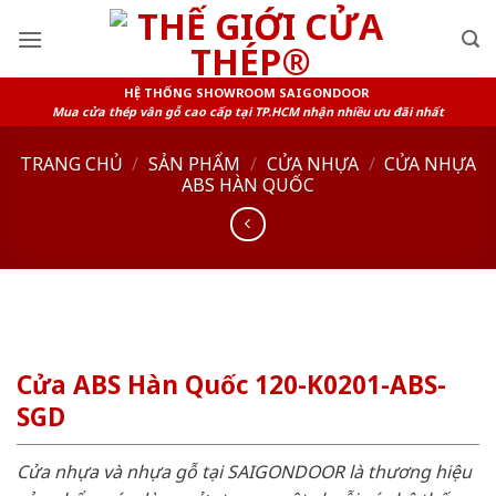
Skip
to
content
HỆ THỐNG SHOWROOM SAIGONDOOR
Mua cửa thép vân gỗ cao cấp tại TP.HCM nhận nhiều ưu đãi nhất
TRANG CHỦ
/
SẢN PHẨM
/
CỬA NHỰA
/
CỬA NHỰA
ABS HÀN QUỐC
Cửa ABS Hàn Quốc 120-K0201-ABS-
SGD
Cửa nhựa và nhựa gỗ tại SAIGONDOOR là thương hiệu