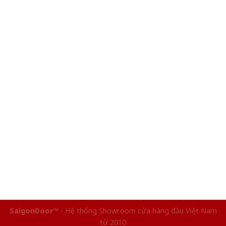
SaigonDoor™
- Hệ thống Showroom cửa hàng đầu Việt Nam
từ 2010