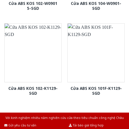
Cửa ABS KOS 102-W0901
Cửa ABS KOS 104-W0901-
5-SGD
SGD
Cửa ABS KOS 102-K1129-
Cửa ABS KOS 101F-K1129-
SGD
SGD
Với kinh nghiệm nhiêu năm nghiên cứu cửa theo tiêu chuẩn công nghệ Châu
Âu.Chúng tôi tự tin là nhà sản xuất & cung cấp hàng đầu tại Việt Nam!
Gửi yêu cầu tư vấn
Tải báo giá tổng hợp