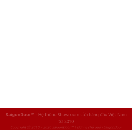
SaigonDoor™
- Hệ thống Showroom cửa hàng đầu Việt Nam
từ 2010
Copyright ⓒ 2010 – 2026 SaigonDoor™ | Đơn vị chủ quản SaigonDoor