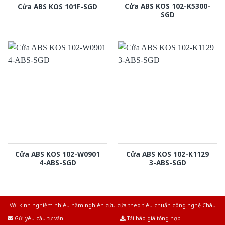
Cửa ABS KOS 102-K5300-
Cửa ABS KOS 101F-SGD
SGD
Cửa ABS KOS 102-W0901
Cửa ABS KOS 102-K1129
4-ABS-SGD
3-ABS-SGD
Với kinh nghiệm nhiêu năm nghiên cứu cửa theo tiêu chuẩn công nghệ Châu
Âu.Chúng tôi tự tin là nhà sản xuất & cung cấp hàng đầu tại Việt Nam!
Gửi yêu cầu tư vấn
Tải báo giá tổng hợp