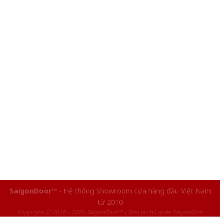
SaigonDoor™
- Hệ thống Showroom cửa hàng đầu Việt Nam
từ 2010
Copyright ⓒ 2010 – 2026 SaigonDoor™ | Đơn vị chủ quản SaigonDoor