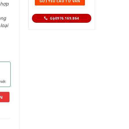
 hợp
àng
Gọi 0976.169.864
loại
hiết
N