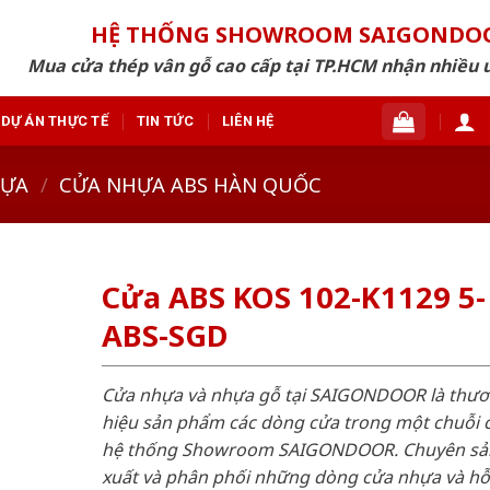
HỆ THỐNG SHOWROOM SAIGONDO
Mua cửa thép vân gỗ cao cấp tại TP.HCM nhận nhiều 
DỰ ÁN THỰC TẾ
TIN TỨC
LIÊN HỆ
HỰA
/
CỬA NHỰA ABS HÀN QUỐC
Cửa ABS KOS 102-K1129 5-
ABS-SGD
Cửa nhựa và nhựa gỗ tại SAIGONDOOR là thư
hiệu sản phẩm các dòng cửa trong một chuỗi 
hệ thống Showroom SAIGONDOOR. Chuyên sả
xuất và phân phối những dòng cửa nhựa và h