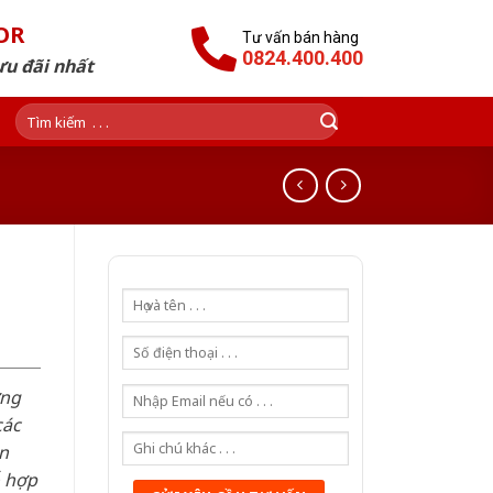
OR
Tư vấn bán hàng
0824.400.400
ưu đãi nhất
Tìm
kiếm:
ơng
các
n
ỗ hợp