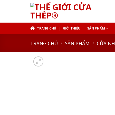
Skip
to
content
TRANG CHỦ
GIỚI THIỆU
SẢN PHẨM
TRANG CHỦ
/
SẢN PHẨM
/
CỬA N