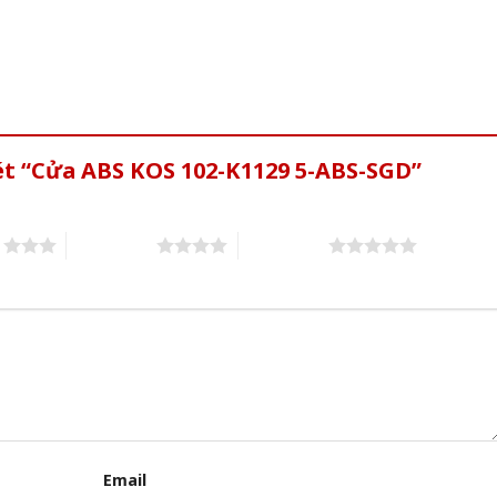
ét “Cửa ABS KOS 102-K1129 5-ABS-SGD”
s
4 of 5 stars
5 of 5 stars
Email