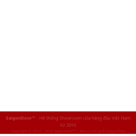
SaigonDoor™
- Hệ thống Showroom cửa hàng đầu Việt Nam
từ 2010
Copyright ⓒ 2010 – 2026 SaigonDoor™ | Đơn vị chủ quản SaigonDoor