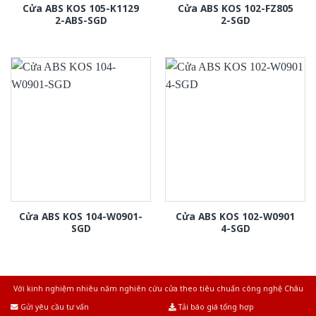
Cửa ABS KOS 105-K1129
Cửa ABS KOS 102-FZ805
2-ABS-SGD
2-SGD
Cửa ABS KOS 104-W0901-
Cửa ABS KOS 102-W0901
SGD
4-SGD
Với kinh nghiệm nhiêu năm nghiên cứu cửa theo tiêu chuẩn công nghệ Châu
Âu.Chúng tôi tự tin là nhà sản xuất & cung cấp hàng đầu tại Việt Nam!
Gửi yêu cầu tư vấn
Tải báo giá tổng hợp