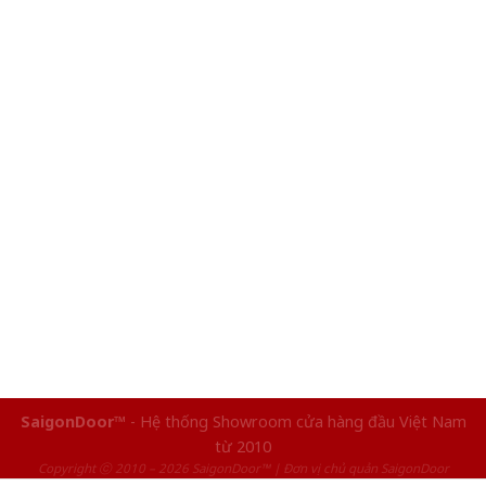
SaigonDoor™
- Hệ thống Showroom cửa hàng đầu Việt Nam
từ 2010
Copyright ⓒ 2010 – 2026 SaigonDoor™ | Đơn vị chủ quản SaigonDoor