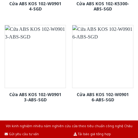
Cửa ABS KOS 102-W0901
Cửa ABS KOS 102-K5300-
4-SGD
ABS-SGD
Cửa ABS KOS 102-W0901
Cửa ABS KOS 102-W0901
3-ABS-SGD
6-ABS-SGD
Với kinh nghiệm nhiêu năm nghiên cứu cửa theo tiêu chuẩn công nghệ Châu
Âu.Chúng tôi tự tin là nhà sản xuất & cung cấp hàng đầu tại Việt Nam!
Gửi yêu cầu tư vấn
Tải báo giá tổng hợp