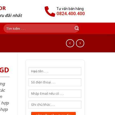
OR
Tư vấn bán hàng
0824.400.400
ưu đãi nhất
Tìm
kiếm:
SGD
ơng
các
n
ỗ hợp
 hợp