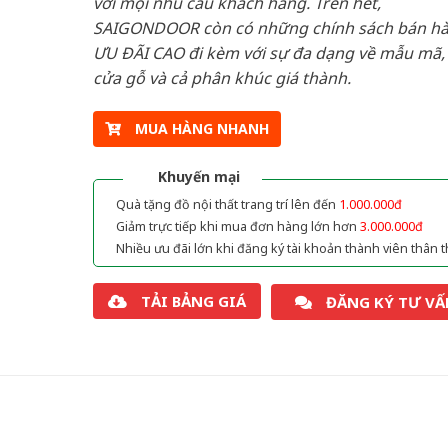
với mọi nhu cầu khách hàng. Trên hết,
SAIGONDOOR còn có những chính sách bán h
ƯU ĐÃI CAO đi kèm với sự đa dạng về mẫu mã, 
cửa gỗ và cả phân khúc giá thành.
MUA HÀNG NHANH
Khuyến mại
Quà tặng đồ nội thất trang trí lên đến
1.000.000đ
Giảm trực tiếp khi mua đơn hàng lớn hơn
3.000.000đ
Nhiều ưu đãi lớn khi đăng ký tài khoản thành viên thân t
TẢI BẢNG GIÁ
ĐĂNG KÝ TƯ VẤ