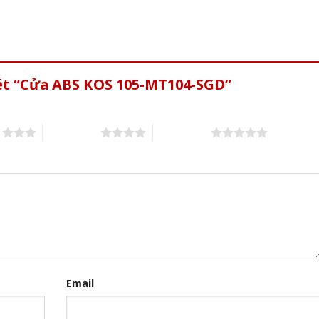
xét “Cửa ABS KOS 105-MT104-SGD”
s
4 of 5 stars
5 of 5 stars
Email