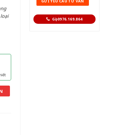
àng
loại
Gọi 0976.169.864
hiết
N