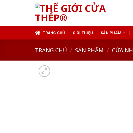
Skip
to
content
TRANG CHỦ
GIỚI THIỆU
SẢN PHẨM
TRANG CHỦ
/
SẢN PHẨM
/
CỬA N