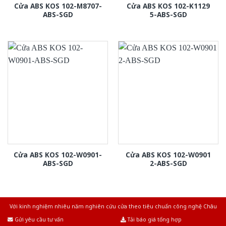
Cửa ABS KOS 102-M8707-
Cửa ABS KOS 102-K1129
ABS-SGD
5-ABS-SGD
Cửa ABS KOS 102-W0901-
Cửa ABS KOS 102-W0901
ABS-SGD
2-ABS-SGD
Với kinh nghiệm nhiêu năm nghiên cứu cửa theo tiêu chuẩn công nghệ Châu
Âu.Chúng tôi tự tin là nhà sản xuất & cung cấp hàng đầu tại Việt Nam!
Gửi yêu cầu tư vấn
Tải báo giá tổng hợp