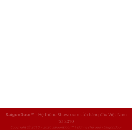
SaigonDoor™
- Hệ thống Showroom cửa hàng đầu Việt Nam
từ 2010
Copyright ⓒ 2010 – 2026 SaigonDoor™ | Đơn vị chủ quản SaigonDoor