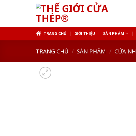
Skip
to
content
TRANG CHỦ
GIỚI THIỆU
SẢN PHẨM
TRANG CHỦ
/
SẢN PHẨM
/
CỬA N