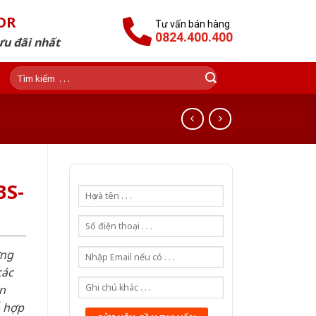
OR
Tư vấn bán hàng
0824.400.400
ưu đãi nhất
Tìm
kiếm:
BS-
ơng
các
n
ỗ hợp