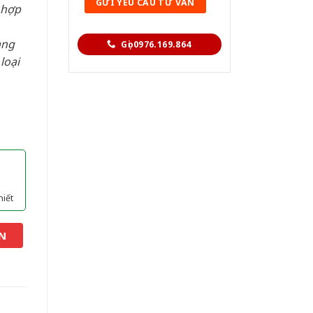
 hợp
àng
Gọi 0976.169.864
loại
hiết
N